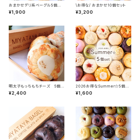
おまかせデリ系ベーグル5個セッ
\お得な/ おまかせ10個セット
ト
¥1,900
¥3,200
明太子もっちもちチーズ 5個セ
2026お得なSummer☆5個se
ット
t
¥2,400
¥1,600